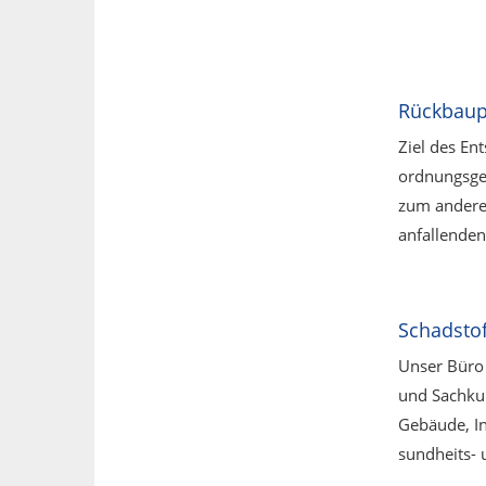
Rückbaup
Ziel des E
ordnungsge
zum andere
anfallende
Schadsto
Unser Büro
und Sachkun
Gebäude, In
sundheits- 