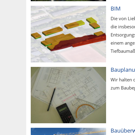
BIM
Die von Li
die insbeso
Entsorgung
einem ange
Tiefbaumaß
Bauplan
Wir halten 
zum Baubeg
Bauüber